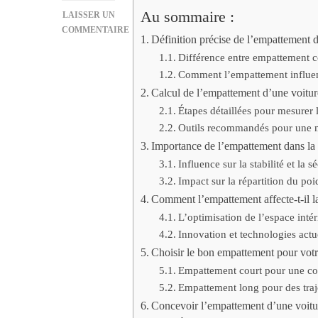
Au sommaire :
LAISSER UN
COMMENTAIRE
Définition précise de l’empattement d
SUR
Différence entre empattement co
QU’EST-
CE
Comment l’empattement influenc
QUE
Calcul de l’empattement d’une voitur
L’EMPATTEMENT
Étapes détaillées pour mesurer
D’UNE
Outils recommandés pour une m
VOITURE
Importance de l’empattement dans la 
?
DÉFINITION
Influence sur la stabilité et la sé
ET
Impact sur la répartition du poi
CALCUL
Comment l’empattement affecte-t-il 
L’optimisation de l’espace intér
Innovation et technologies actu
Choisir le bon empattement pour votre
Empattement court pour une con
Empattement long pour des traje
Concevoir l’empattement d’une voiture