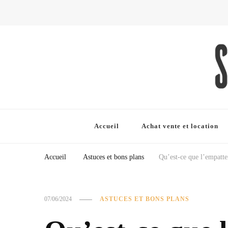
L'univers de l'automobile : transport, permis de conduire, entr
Stradibus.fr
Accueil
Achat vente et location
Accueil
Astuces et bons plans
Qu’est-ce que l’empatte
07/06/2024
ASTUCES ET BONS PLANS