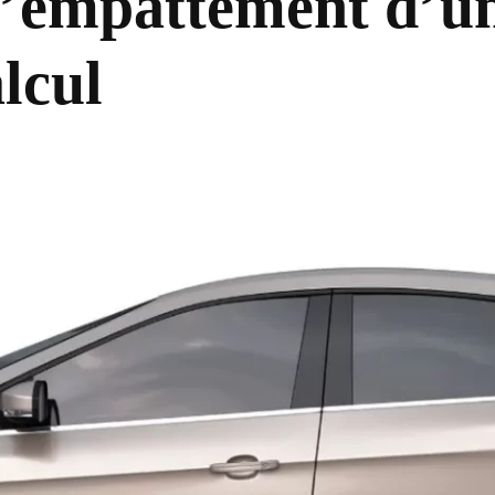
l’empattement d’un
alcul