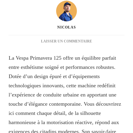
NICOLAS
SUR
LAISSER UN COMMENTAIRE
LA
VESPA
La Vespa Primavera 125 offre un équilibre parfait
PRIMAVERA
125,
entre esthétisme soigné et performances robustes.
L’ALLIANCE
Dotée d’un design épuré et d’équipements
PARFAITE
technologiques innovants, cette machine redéfinit
ENTRE
STYLE
l’expérience de conduite urbaine en apportant une
ET
touche d’élégance contemporaine. Vous découvrirez
PERFORMANCE
ici comment chaque détail, de la silhouette
harmonieuse à la motorisation réactive, répond aux
exigences des citadins modernes. Son savoir-faire